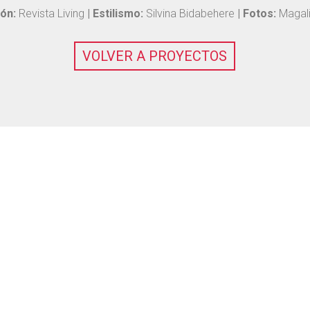
ón:
Revista Living
| Estilismo:
Silvina Bidabehere
| Fotos:
Magali
VOLVER A PROYECTOS
OME
NOSOTRAS
PROYECTOS
PRENSA
CONTAC


